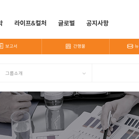
막
라이프&컬처
글로벌
공지사항
보고서
간행물
뉴
그룹소개