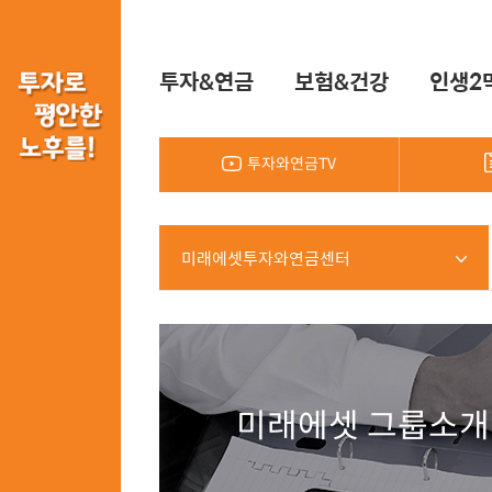
투자&연금
보험&건강
인생2
투자와연금TV
미래에셋투자와연금센터
미래에셋 그룹소개