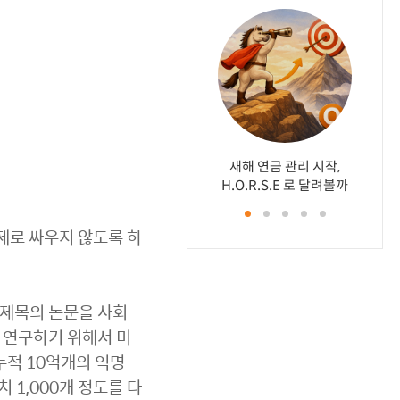
새해 연금 관리 시작,
나라에서
가슴은 
퇴직 후
배당투
H.O.R.S.E 로 달려볼까
에게 배
축
터
제로 싸우지 않도록 하
 제목의 논문을 사회
주제를 연구하기 위해서 미
누적 10억개의 익명
 1,000개 정도를 다