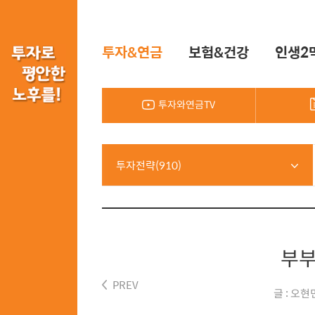
투자&연금
보험&건강
인생2
투자와연금TV
투자전략(910)
부부
PREV
글 : 오