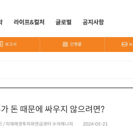
막
라이프&컬처
글로벌
공지사항
보고서
간행물
뉴
가 돈 때문에 싸우지 않으려면?
현민 / 미래에셋투자와연금센터 수석매니저
2024-05-21