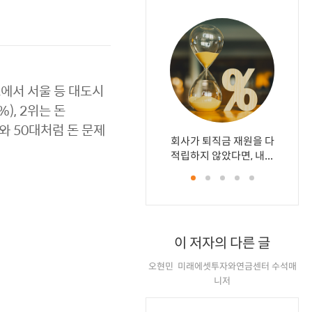
소에서 서울 등 대도시
), 2위는 돈
대와 50대처럼 돈 문제
회사가 퇴직금 재원을 다
시장 상
갑자기 
퇴직연
똘똘한 집
적립하지 않았다면, 내...
온 과세예
업에 집
지 않는
뭔가요
이 저자의 다른 글
오현민 미래에셋투자와연금센터 수석매
니저