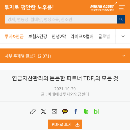
투자&연금
보험&건강
인생2막
라이프&컬처
글로벌
보고서
연금자산관리의 든든한 파트너 TDF,의 모든 것
2021-10-20
글 : 미래에셋투자와연금센터
PDF로 보기