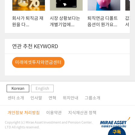
회사가 퇴직금 재
시장 상황보다는
퇴직연금 디폴트
갑자
원을 다...
개별기업에...
옵션이 뭔가요...
서 날
연관 추천 KEYWORD
미래에셋투자와연금센터
Korean
English
센터 소개
인사말
연혁
위치안내
그룹소개
개인정보 처리방침
이용약관
지식재산권 정책
Copyright (c) Mirae Asset Investment and Pension Center.
LTD All rights reserved.