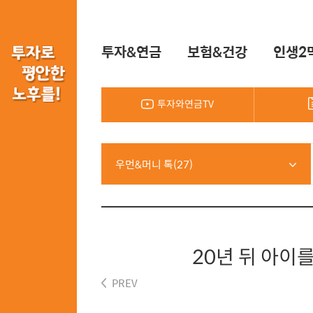
투자&연금
보험&건강
인생2
투자와연금TV
우먼&머니 톡(27)
20년 뒤 아이
PREV