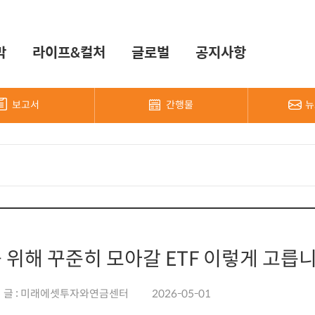
막
라이프&컬처
글로벌
공지사항
보고서
간행물
뉴
를 위해 꾸준히 모아갈 ETF 이렇게 고릅
글 : 미래에셋투자와연금센터
2026-05-01