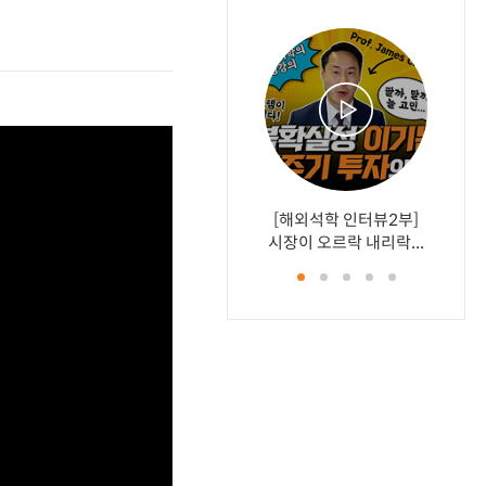
[해외석학 인터뷰2부]
[1부] 
[1부] 
[2부]
[2부] 
시장이 오르락 내리락...
하게 고르
매월 적립
과를 높
ETF