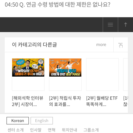
04:50 Q. 연금 수령 방법에 대한 제한은 없나요?
이 카테고리의 다른글
more
[해외석학 인터뷰
[2부] 적립식 투자
[2부] 월배당 ETF
[1부
2부] 시장이...
의 효과를...
똑똑하게...
찮을까
Korean
English
센터 소개
인사말
연혁
위치안내
그룹소개