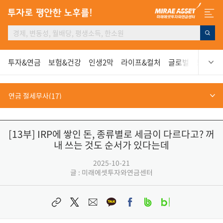
투자&연금
보험&건강
인생2막
라이프&컬처
글로벌
보고서
[13부] IRP에 쌓인 돈, 종류별로 세금이 다르다고? 꺼
내 쓰는 것도 순서가 있다는데
2025-10-21
글 : 미래에셋투자와연금센터