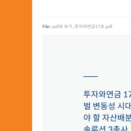
File :
pdf로 보기_투자와연금17호.pdf
투자와연금 17
벌 변동성 시대
야 할 자산배
솔루션 3총사