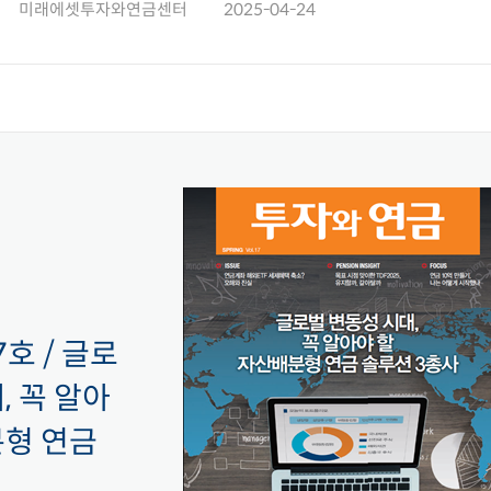
미래에셋투자와연금센터
2025-04-24
호 / 글로
, 꼭 알아
분형 연금