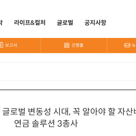
막
라이프&컬처
글로벌
공지사항
보고서
간행물
뉴
/ 글로벌 변동성 시대, 꼭 알아야 할 자
연금 솔루션 3총사