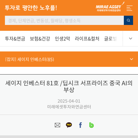
투자&연금
보험&건강
인생2막
라이프&컬처
글로벌
보고서
세이지 인베스터 81호 /딥시크 서프라이즈 중국 AI의
부상
2025-04-01
미래에셋투자와연금센터