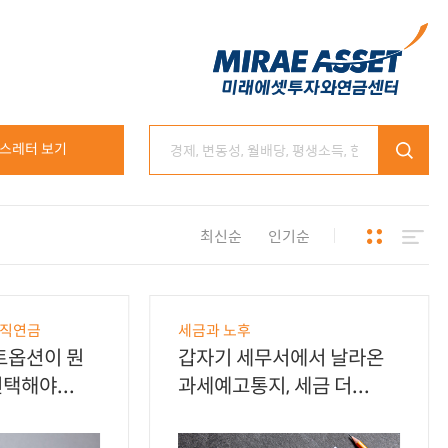
스레터 보기
최신순
인기순
퇴직연금
세금과 노후
트옵션이 뭔
갑자기 세무서에서 날라온
택해야...
과세예고통지, 세금 더...