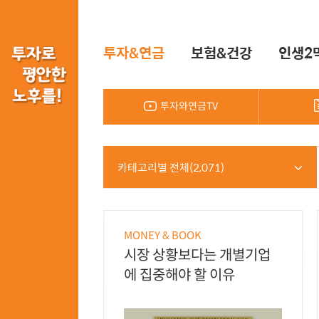
투자&연금
보험&건강
인생2
투자와연금TV
카테고리별 전체(2,071)
MONEY & BOOK
시장 상황보다는 개별기업
에 집중해야 할 이유