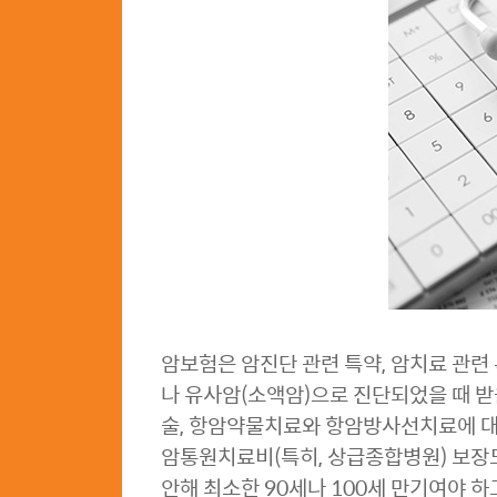
암보험은 암진단 관련 특약, 암치료 관련 
나 유사암(소액암)으로 진단되었을 때 받
술, 항암약물치료와 항암방사선치료에 대
암통원치료비(특히, 상급종합병원) 보장도
안해 최소한 90세나 100세 만기여야 하