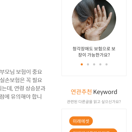
청각장애도 보험으로 보
신약 항
저희 부
무릎이 
부모님 
장이 가능한가요?
통합서비
대비할
험으
인정
 부모님 보험이 중요
 실손보험은 꼭 필요
되는데, 연령 상승분과
연관추천
Keyword
 점에 유의해야 합니
관련된 다른글을 읽고 싶으신가요?
미래에셋