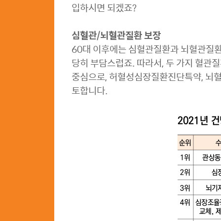
입하시면 되겠죠?
심혈관/뇌혈관질환 보장
60대 이후에는 심혈관질환과 뇌혈관질환
당히 부담스럽죠. 따라서, 두 가지 혈
중심으로, 허혈성심장질환진단특약, 뇌
토합니다.