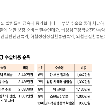
의 발병률이 급속히 증가합니다. 대부분 수술을 통해 치료하
관질환에 대한 보장 준비는 필수인데요. 급성심근경색증진단특
혈관질환진단특약, 허혈성심장질환통원특약, 뇌혈관질환통원특