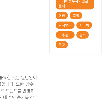
미래에셋투자와연금
센터
연금
퇴직
퇴직연금
시니어
노후준비
은퇴
투자
 중요한 것은 일반암이
입니다. 또한, 암수
치료 트렌드를 반영해
기대 수명 증가를 감