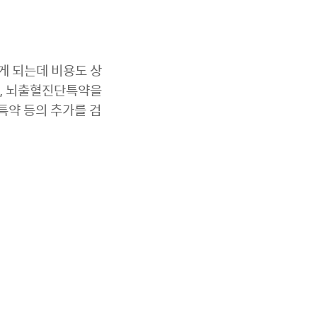
게 되는데 비용도 상
약, 뇌출혈진단특약을
약 등의 추가를 검