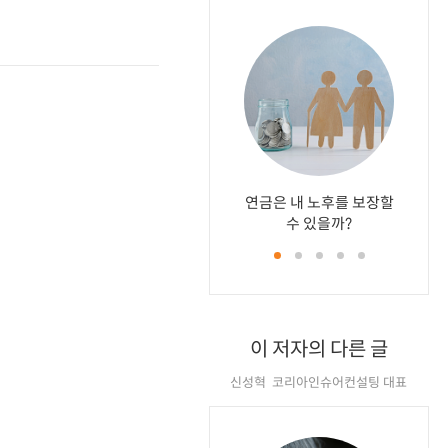
연금은 내 노후를 보장할
나이 들
행복만 
암보험,
보험 해
수 있을까?
‘치료
체크
의
는 
이 저자의 다른 글
신성혁 코리아인슈어컨설팅 대표