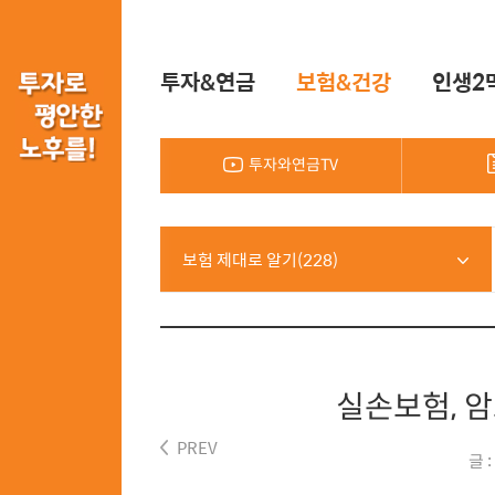
투자&연금
보험&건강
인생2
투자와연금TV
보험 제대로 알기(228)
실손보험, 암
PREV
글 