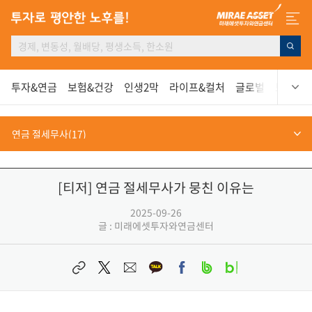
투자&연금
보험&건강
인생2막
라이프&컬처
글로벌
보고서
[티저] 연금 절세무사가 뭉친 이유는
2025-09-26
글 : 미래에셋투자와연금센터