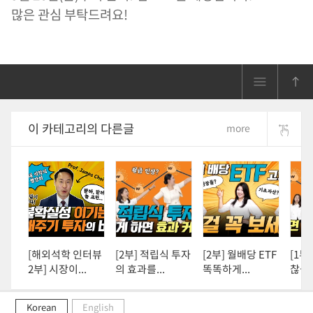
많은 관심 부탁드려요!
이 카테고리의 다른글
more
[해외석학 인터뷰
[2부] 적립식 투자
[2부] 월배당 ETF
[1부
2부] 시장이...
의 효과를...
똑똑하게...
찮을까
Korean
English