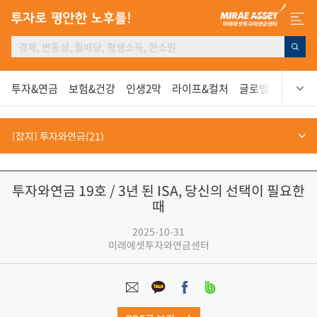
투자&연금
보험&건강
인생2막
라이프&컬처
글로벌
보고서
투자와연금 19호 / 3년 된 ISA, 당신의 선택이 필요한
때
2025-10-31
미래에셋투자와연금센터