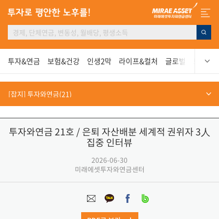
투자&연금
보험&건강
인생2막
라이프&컬처
글로벌
보고서
투자와연금 21호 / 은퇴 자산배분 세계적 권위자 3人
집중 인터뷰
2026-06-30
미래에셋투자와연금센터